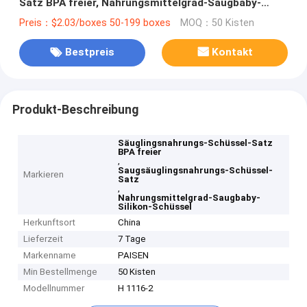
Satz BPA freier, Nahrungsmittelgrad-Saugbaby-
Silikon-Schüssel
Preis：$2.03/boxes 50-199 boxes
MOQ：50 Kisten
Bestpreis
Kontakt
Produkt-Beschreibung
Säuglingsnahrungs-Schüssel-Satz
BPA freier
,
Saugsäuglingsnahrungs-Schüssel-
Markieren
Satz
,
Nahrungsmittelgrad-Saugbaby-
Silikon-Schüssel
Herkunftsort
China
Lieferzeit
7 Tage
Markenname
PAISEN
Min Bestellmenge
50 Kisten
Modellnummer
H 1116-2