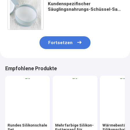
Kundenspezifischer
Säuglingsnahrungs-Schüssel-Satz
BPA freier, Nahrungsmittelgrad-
Saugbaby-Silikon-Schüssel
Fortsetzen
Empfohlene Produkte
Rundes Silikonschale
Mehrfarbige Silikon-
Wärmebeständ
Set
Futternapf für
Silikonschale 