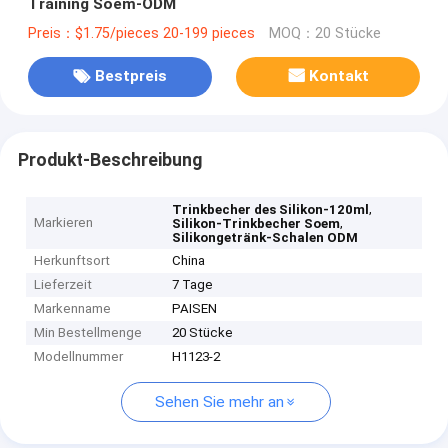
Training Soem-ODM
Preis：$1.75/pieces 20-199 pieces
MOQ：20 Stücke
Bestpreis
Kontakt
Produkt-Beschreibung
,
Trinkbecher des Silikon-120ml
Markieren
,
Silikon-Trinkbecher Soem
Silikongetränk-Schalen ODM
Herkunftsort
China
Lieferzeit
7 Tage
Markenname
PAISEN
Min Bestellmenge
20 Stücke
Modellnummer
H1123-2
Sehen Sie mehr an