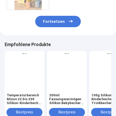
Fortsetzen
Empfohlene Produkte
Temperaturbereich
200ml
100g Silikon-
Minus 22 bis 230
Fassungsvermögen
Kinderbecher
Silikon-Kinderbecher
Silikon Babybecher
Trinkbecher
200 ml Kapazität
auslaufsicherer
Rutschfeste B
Langlebiger
Trinkbecher für
Komfortable G
Bestpreis
Bestpreis
Bestprei
Trinkbecher
Babys, die lernen,
für Kleinkinder