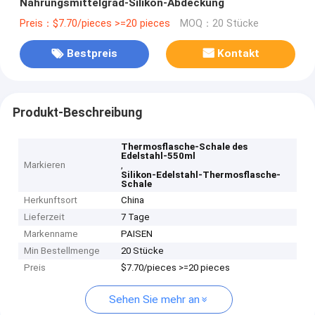
Nahrungsmittelgrad-Silikon-Abdeckung
Preis：$7.70/pieces >=20 pieces
MOQ：20 Stücke
Bestpreis
Kontakt
Produkt-Beschreibung
Thermosflasche-Schale des
Edelstahl-550ml
Markieren
,
Silikon-Edelstahl-Thermosflasche-
Schale
Herkunftsort
China
Lieferzeit
7 Tage
Markenname
PAISEN
Min Bestellmenge
20 Stücke
Preis
$7.70/pieces >=20 pieces
Sehen Sie mehr an