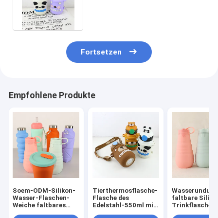
Nahrungsmittelgrad-Silikon-
Abdeckung
Fortsetzen
Empfohlene Produkte
Soem-ODM-Silikon-
Tierthermosflasche-
Wasserundurc
Wasser-Flaschen-
Flasche des
faltbare Siliko
Weiche faltbares
Edelstahl-550ml mit
Trinkflasche B
500Ml für das
Silikon-Abdeckung
für das Reise-