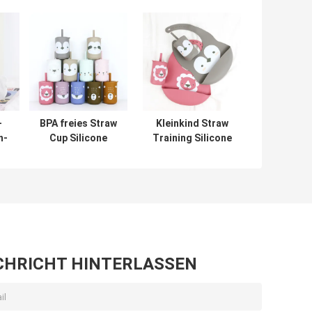
-
BPA freies Straw
Kleinkind Straw
n-
Cup Silicone
Training Silicone
n-
Coffee Mug für
Kids Cup BPA
grad
Kleinkind-
freies Eco
roh
Kinderdas trinken
freundlich
CHRICHT HINTERLASSEN