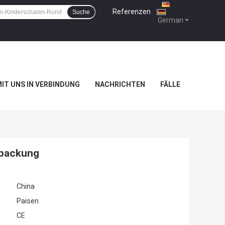
Referenzen
|
Suche
German
MIT UNS IN VERBINDUNG
NACHRICHTEN
FÄLLE
rpackung
China
Paisen
CE