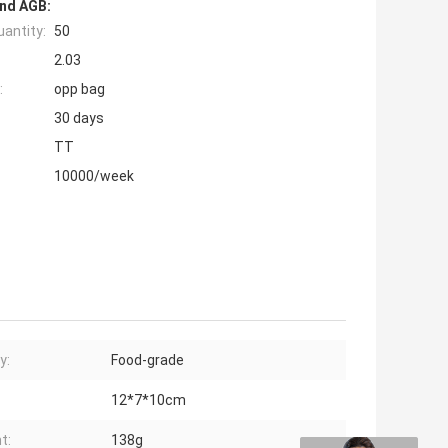
nd AGB:
antity:
50
2.03
:
opp bag
30 days
TT
10000/week
y:
Food-grade
12*7*10cm
t:
138g