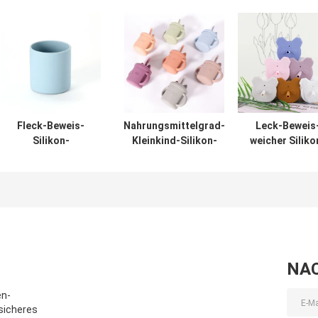
Fleck-Beweis-
Nahrungsmittelgrad-
Leck-Beweis
Silikon-
Kleinkind-Silikon-
weicher Siliko
Kinderschale BPA
Schale Eco
Kinderschale
geben nicht
freundliche Cat
Nahrungsmittel
giftiges für
Kitten Animal Style
mit Deckel-St
Säuglingstraining
Soem
frei
NA
en-
sicheres