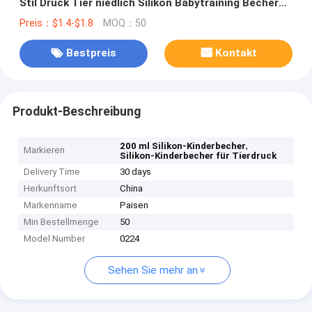
Stil Druck Tier niedlich Silikon Babytraining Becher
mit Stroh
Preis：$1.4-$1.8
MOQ：50
Bestpreis
Kontakt
Produkt-Beschreibung
,
200 ml Silikon-Kinderbecher
Markieren
Silikon-Kinderbecher für Tierdruck
Delivery Time
30 days
Herkunftsort
China
Markenname
Paisen
Min Bestellmenge
50
Model Number
0224
Sehen Sie mehr an