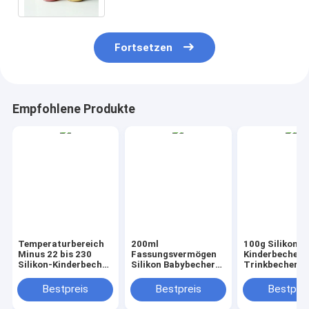
Fortsetzen
Empfohlene Produkte
Temperaturbereich
200ml
100g Silikon-
Minus 22 bis 230
Fassungsvermögen
Kinderbecher
Silikon-Kinderbecher
Silikon Babybecher
Trinkbecher
200 ml Kapazität
auslaufsicherer
Rutschfeste B
Langlebiger
Trinkbecher für
Komfortable G
Bestpreis
Bestpreis
Bestprei
Trinkbecher
Babys, die lernen,
für Kleinkinder
geeignet für heiße
selbstständig zu
Kleinkinder un