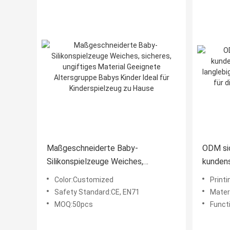
Maßgeschneiderte Baby-
ODM si
Silikonspielzeuge Weiches,
kundens
sicheres, ungiftiges Material
langleb
Color:Customized
Print
Geeignete Altersgruppe Babys
perfekt
Safety Standard:CE, EN71
Materi
Kinder Ideal für Kinderspielzeug zu
Entwic
MOQ:50pcs
Funct
Hause