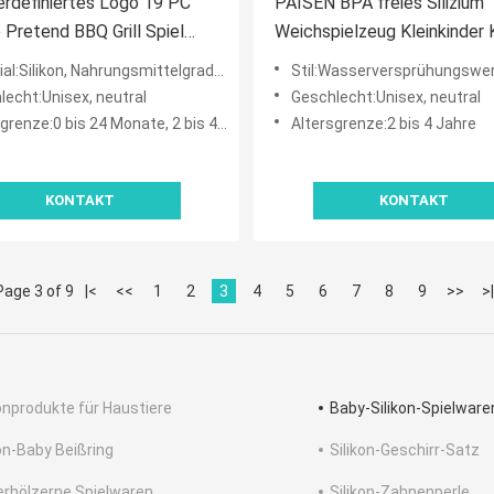
rdefiniertes Logo 19 PC
PAISEN BPA freies Silizium
e Pretend BBQ Grill Spiel
Weichspielzeug Kleinkinder 
och Spielzeug Mini-Koch
Wasserspray Badespielzeug
l:Silikon, Nahrungsmittelgradsilikon
Stil:Wasserversprühungswe
e Rollenspiel Set Kinder
Dusche Silikon Baby Badesp
lecht:Unisex, neutral
Geschlecht:Unisex, neutral
Spielzeug Geschenk
Set für Kinder Kleinkinder
renze:0 bis 24 Monate, 2 bis 4 Jahre
Altersgrenze:2 bis 4 Jahre
KONTAKT
KONTAKT
Page 3 of 9
|<
<<
1
2
3
4
5
6
7
8
9
>>
>|
konprodukte für Haustiere
Baby-Silikon-Spielware
kon-Baby Beißring
Silikon-Geschirr-Satz
erhölzerne Spielwaren
Silikon-Zahnenperle