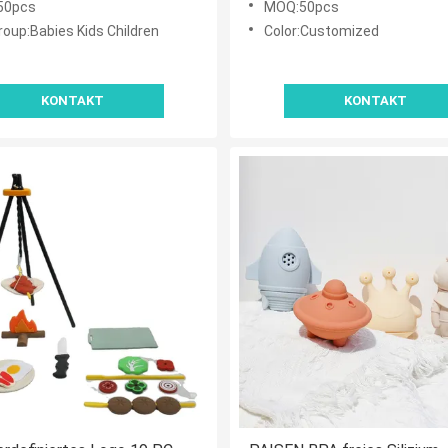
50pcs
MOQ:50pcs
Spielzeug für Säuglinge
roup:Babies Kids Children
Color:Customized
KONTAKT
KONTAKT