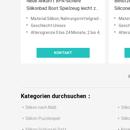
Neue Ankunft BPA-sichere
Benutze
Silikonbad Boot Spielzeug leicht zu
Silicon
reinigen Kinder spielen Bad
Küche K
Material:Silikon, Nahrungsmittelgrad-Silikon-Material
Materia
Spielzeug Bildung Silikonbad
Barbecu
Geschlecht:Unisex
Gesch
Jungen
Küche 
Altersgrenze:0 bis 24 Monate, 2 bis 4 Jahre, 5 bis 7 Jahre, 8 bis 13 Jahre
Altersg
KONTAKT
Kategorien durchsuchen：
Silikon nach Maß
Sili
Silikon-Puzzlespiel
Sili
Silikon-Schüssel-Satz
Kind