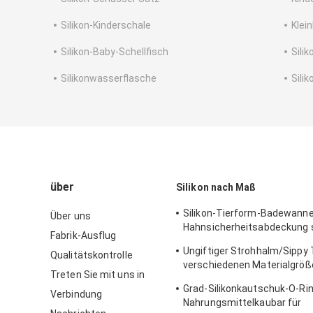
Silikon-Kinderschale
Klein
Silikon-Baby-Schellfisch
Sili
Silikonwasserflasche
Sili
über
Silikon nach Maß
Silikon-Tierform-Badewann
Über uns
Hahnsicherheitsabdeckung 
Fabrik-Ausflug
Weiche für Baby
Ungiftiger Strohhalm/Sippy 
Qualitätskontrolle
verschiedenen Materialgröß
Treten Sie mit uns in
Anhänger aus Silikon
Grad-Silikonkautschuk-O-Rin
Verbindung
Nahrungsmittelkaubar für