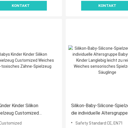
KONTAKT
KONTAKT
inder Kinder Silikon
Silikon-Baby-Silicone-Spielz
ielzeug Customized
die individuelle Altersgrupp
 Nicht-toxisches Zähne-
Kinder Kinder Langlebig leic
:Customized
Safety Standard:CE, EN71
ug
reinigen Weiches sensorisc