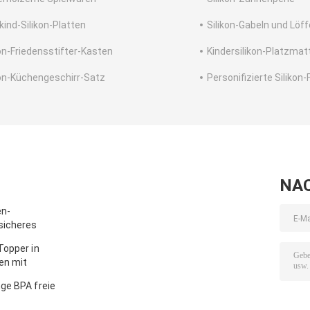
kind-Silikon-Platten
Silikon-Gabeln und Löff
kon-Friedensstifter-Kasten
Kindersilikon-Platzmat
kon-Küchengeschirr-Satz
Personifizierte Silikon
NA
en-
sicheres
Topper in
en mit
ge BPA freie