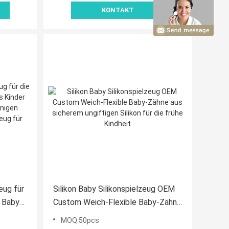
KONTAKT
eug für
Silikon Baby Silikonspielzeug OEM
e Babys
Custom Weich-Flexible Baby-Zähne
ht zu
aus sicherem ungiftigen Silikon für
MOQ:50pcs
hes
die frühe Kindheit