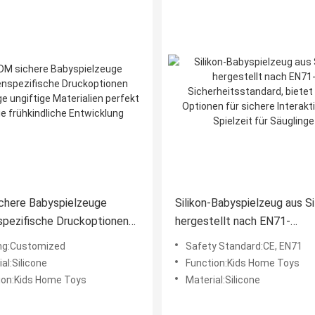
chere Babyspielzeuge
Silikon-Babyspielzeug aus Sil
pezifische Druckoptionen
hergestellt nach EN71-
ige ungiftige Materialien
Sicherheitsstandard, biete
ing:Customized
Safety Standard:CE, EN71
 für die frühkindliche
Optionen für sichere Interak
al:Silicone
Function:Kids Home Toys
klung
und Spielzeit für Säuglinge
ion:Kids Home Toys
Material:Silicone