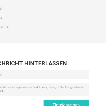
el
te
-Formen
CHRICHT HINTERLASSEN