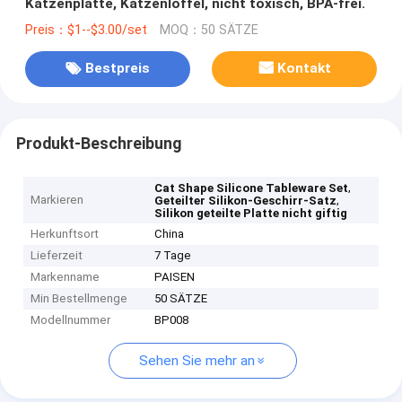
Katzenplatte, Katzenlöffel, nicht toxisch, BPA-frei.
Preis：$1--$3.00/set
MOQ：50 SÄTZE
Bestpreis
Kontakt
Produkt-Beschreibung
,
Cat Shape Silicone Tableware Set
Markieren
,
Geteilter Silikon-Geschirr-Satz
Silikon geteilte Platte nicht giftig
Herkunftsort
China
Lieferzeit
7 Tage
Markenname
PAISEN
Min Bestellmenge
50 SÄTZE
Modellnummer
BP008
Sehen Sie mehr an