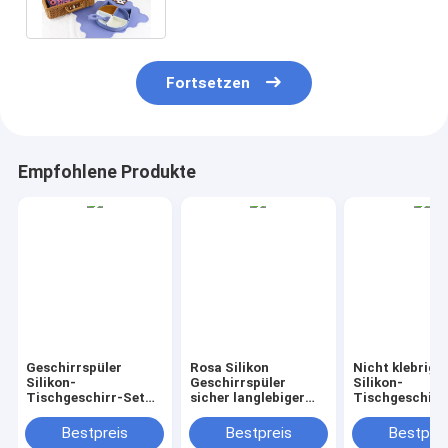
BPA-frei.
Fortsetzen
Empfohlene Produkte
Geschirrspüler
Rosa Silikon
Nicht klebrige
Silikon-
Geschirrspüler
Silikon-
Tischgeschirr-Set
sicher langlebiger
Tischgeschirr
BPA-frei
Hitzebeständig nicht
Mikrowellensic
rutschfähig Ideal für
BPA-frei, flexib
Bestpreis
Bestpreis
Bestprei
Catering
langlebig