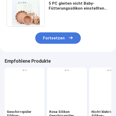
5 PC gleiten nicht Baby-
Fütterungssilikon einstellten
wasserdichtes BPA frei für
Kinder
Fortsetzen
Empfohlene Produkte
Geschirrspüler
Rosa Silikon
Nicht klebrige
Silikon-
Geschirrspüler
Silikon-