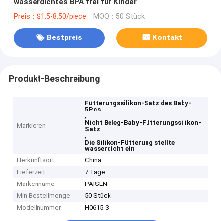
wasserdichtes BPA frei für Kinder
Preis：$1.5-8.50/piece
MOQ：50 Stück
Bestpreis
Kontakt
Produkt-Beschreibung
Fütterungssilikon-Satz des Baby-
5Pcs
,
Nicht Beleg-Baby-Fütterungssilikon-
Markieren
Satz
,
Die Silikon-Fütterung stellte
wasserdicht ein
Herkunftsort
China
Lieferzeit
7 Tage
Markenname
PAISEN
Min Bestellmenge
50 Stück
Modellnummer
H0615-3