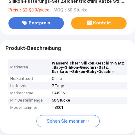
Silikon-Fütterungs-Set Zeichentrickfilm Katze Stil
Silikon-Babynahrungs-Set
Preis：$2-$8.0/piece
MOQ：50 Stücke
Bestpreis
Kontakt
Produkt-Beschreibung
Wasserdichter Silikon-Geschirr-Satz
Markieren
,
,
Baby-Silikon-Geschirr-Satz
Karikatur-Silikon-Baby-Geschirr
Herkunftsort
China
Lieferzeit
7 Tage
Markenname
PAISEN
Min Bestellmenge
50 Stücke
Modellnummer
TB001
Sehen Sie mehr an