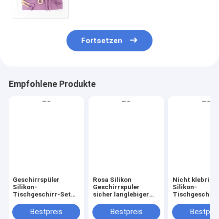
Katze Stil Silikon-Babynahrungs-
Set
Fortsetzen
Empfohlene Produkte
Geschirrspüler
Rosa Silikon
Nicht klebrige
Silikon-
Geschirrspüler
Silikon-
Tischgeschirr-Set
sicher langlebiger
Tischgeschirr
BPA-frei
Hitzebeständig nicht
Mikrowellensic
rutschfähig Ideal für
BPA-frei, flexib
Bestpreis
Bestpreis
Bestprei
Catering
langlebig